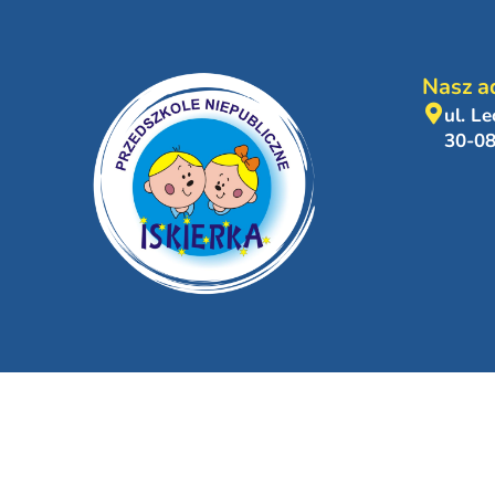
Nasz a
ul. L
30-0