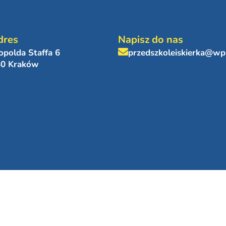
dres
Napisz do nas
eopolda Staffa 6
przedszkoleiskierka@wp
80 Kraków