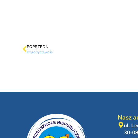
POPRZEDNI
Dzień życzliwości
Nasz a
ul. L
30-0