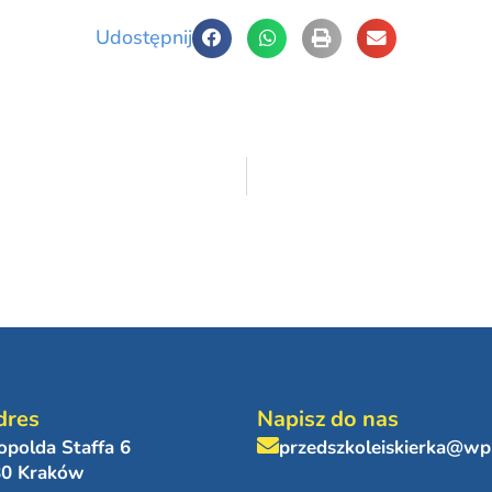
Udostępnij
dres
Napisz do nas
eopolda Staffa 6
przedszkoleiskierka@wp
80 Kraków