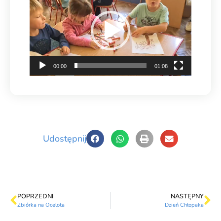
video
00:00
01:08
Udostępnij
POPRZEDNI
NASTĘPNY
Zbiórka na Ocelota
Dzień Chłopaka