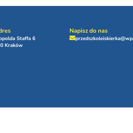
dres
Napisz do nas
eopolda Staffa 6
przedszkoleiskierka@wp
80 Kraków