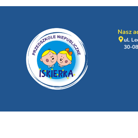
Nasz a
ul. L
30-0