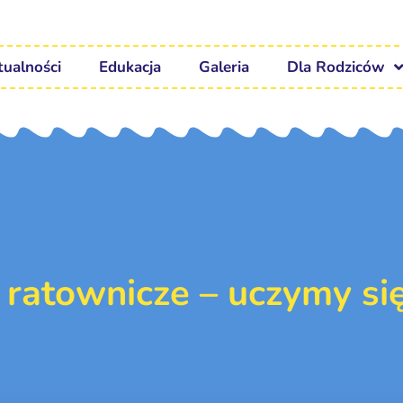
tualności
Edukacja
Galeria
Dla Rodziców
 ratownicze – uczymy si