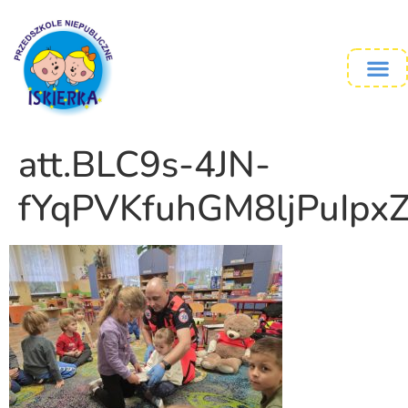
att.BLC9s-4JN-
fYqPVKfuhGM8ljPuIpx