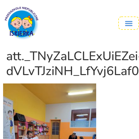
att._TNyZaLCLExUiEZei
dVLvTJziNH_LfYvj6Laf0l