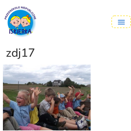
zdj17