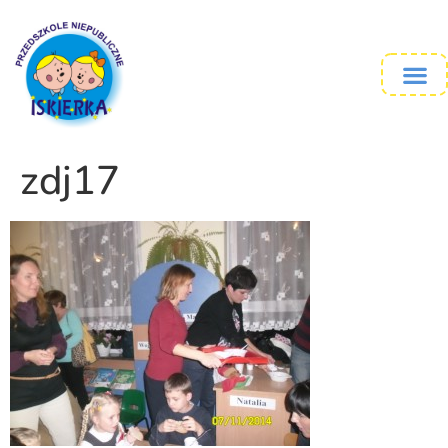
zdj17