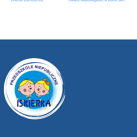
Wieczór patriotyczny
Święto Niepodległości w Domu Seniora