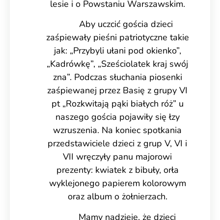
lesie i o Powstaniu Warszawskim.
Aby uczcić gościa dzieci
zaśpiewały pieśni patriotyczne takie
jak: „Przybyli ułani pod okienko”,
„Kadrówkę”, „Sześciolatek kraj swój
zna”. Podczas słuchania piosenki
zaśpiewanej przez Basię z grupy VI
pt „Rozkwitają pąki białych róż” u
naszego gościa pojawiły się łzy
wzruszenia. Na koniec spotkania
przedstawiciele dzieci z grup V, VI i
VII wręczyły panu majorowi
prezenty: kwiatek z bibuły, orła
wyklejonego papierem kolorowym
oraz album o żołnierzach.
Mamy nadzieję, że dzieci