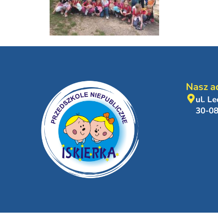
Nasz a
ul. L
30-0