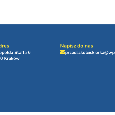
dres
Napisz do nas
eopolda Staffa 6
przedszkoleiskierka@wp
80 Kraków