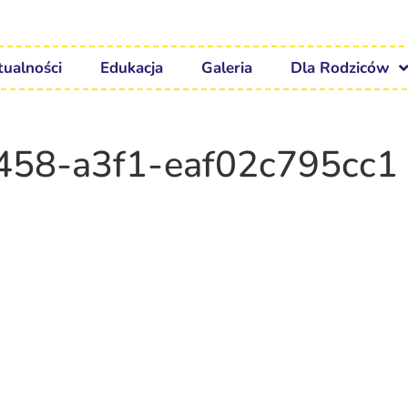
tualności
Edukacja
Galeria
Dla Rodziców
458-a3f1-eaf02c795cc1