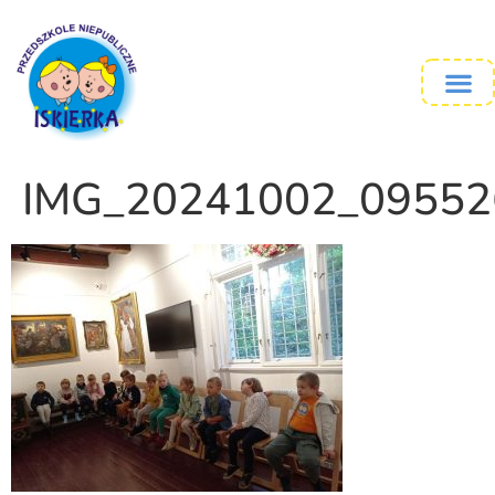
IMG_20241002_09552