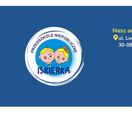
Nasz a
ul. L
30-0