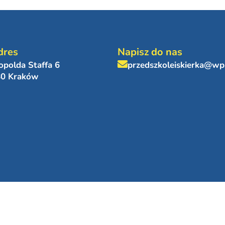
dres
Napisz do nas
eopolda Staffa 6
przedszkoleiskierka@wp
80 Kraków