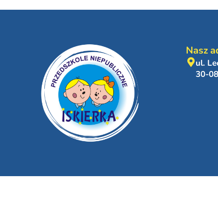
Nasz a
ul. L
30-0