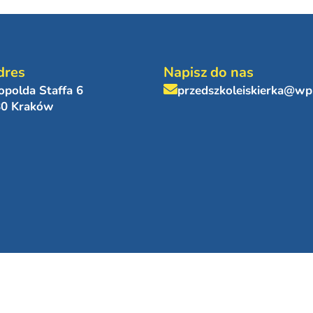
dres
Napisz do nas
eopolda Staffa 6
przedszkoleiskierka@wp
80 Kraków