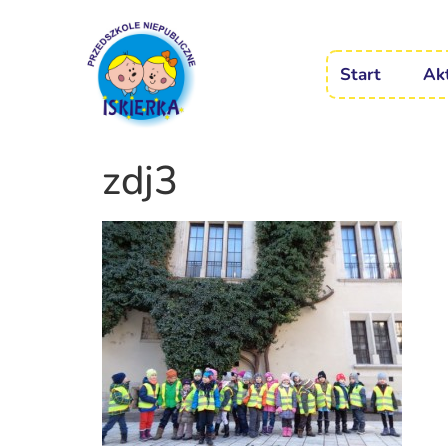
Start
Ak
zdj3