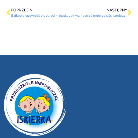
POPRZEDNI
NASTĘPNY
Bajkowa opowieść o dobroci – teatrzyk o Świętym Mikołaju
Jak wzmacniać umiejętności społeczne w święta?