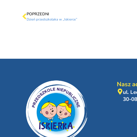
POPRZEDNI
Dzień przedszkolaka w „Iskierce”
Nasz a
ul. L
30-0