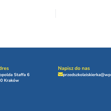
dres
Napisz do nas
eopolda Staffa 6
przedszkoleiskierka@wp
80 Kraków