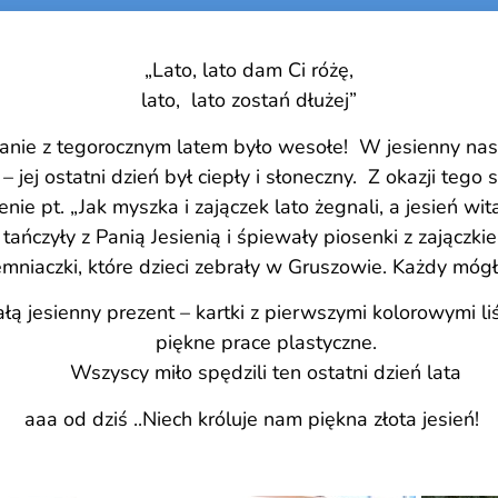
„Lato, lato dam Ci różę,
lato, lato zostań dłużej”
nanie z tegorocznym latem było wesołe! W jesienny nas
 – jej ostatni dzień był ciepły i słoneczny. Z okazji tego
ie pt. „Jak myszka i zajączek lato żegnali, a jesień wita
ańczyły z Panią Jesienią i śpiewały piosenki z zajączki
emniaczki, które dzieci zebrały w Gruszowie. Każdy móg
 jesienny prezent – kartki z pierwszymi kolorowymi liś
piękne prace plastyczne.
Wszyscy miło spędzili ten ostatni dzień lata
aaa od dziś ..Niech króluje nam piękna złota jesień!