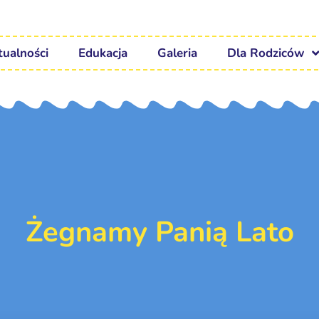
tualności
Edukacja
Galeria
Dla Rodziców
Żegnamy Panią Lato