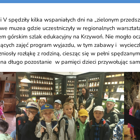
 i V spędziły kilka wspaniałych dni na „zielonym przed
owe muzea gdzie uczestniczyły w regionalnych warsztat
em górskim szlak edukacyjny na Krzywoń. Nie mogło oc
ących zajęć program wyjazdu, w tym zabawy i wycieczk
zniosły rozłąkę z rodziną, ciesząc się w pełni spędzan
” na długo pozostanie w pamięci dzieci przywołując sa