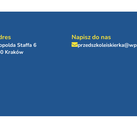
dres
Napisz do nas
eopolda Staffa 6
przedszkoleiskierka@wp
80 Kraków