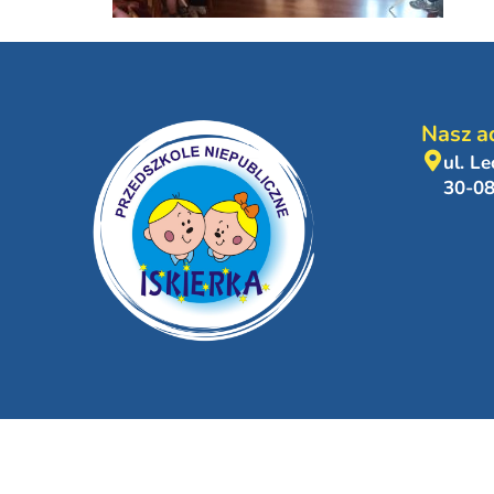
Nasz a
ul. L
30-0