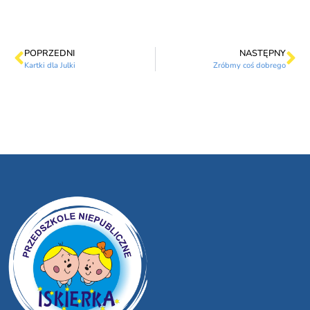
POPRZEDNI
NASTĘPNY
Kartki dla Julki
Zróbmy coś dobrego