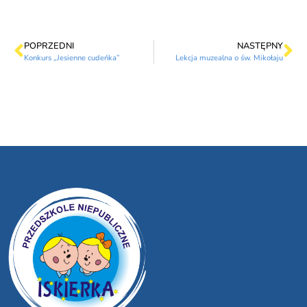
POPRZEDNI
NASTĘPNY
Konkurs „Jesienne cudeńka”
Lekcja muzealna o św. Mikołaju