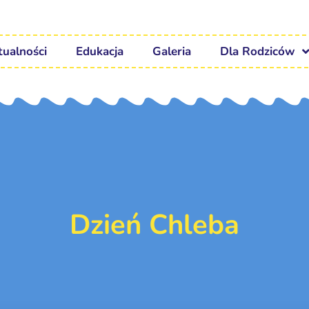
tualności
Edukacja
Galeria
Dla Rodziców
Dzień Chleba