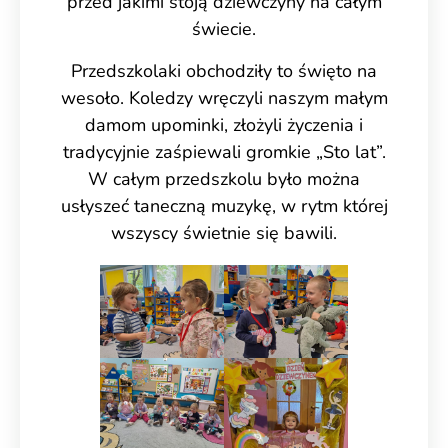
przed jakimi stoją dziewczyny na całym
świecie.
Przedszkolaki obchodziły to święto na
wesoło. Koledzy wręczyli naszym małym
damom upominki, złożyli życzenia i
tradycyjnie zaśpiewali gromkie „Sto lat”.
W całym przedszkolu było można
usłyszeć taneczną muzykę, w rytm której
wszyscy świetnie się bawili.