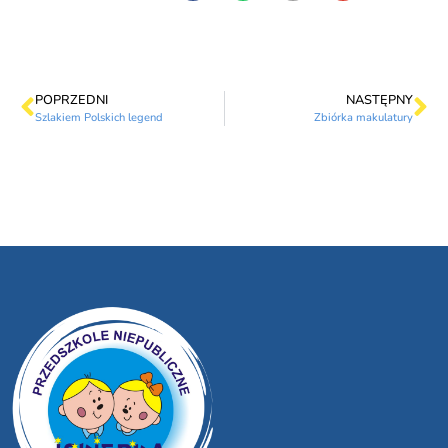
POPRZEDNI
NASTĘPNY
Szlakiem Polskich legend
Zbiórka makulatury