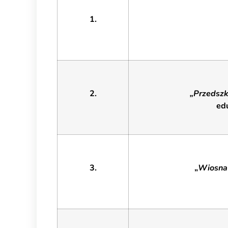
1.
2.
„Przedszk
ed
3.
„
Wiosna 