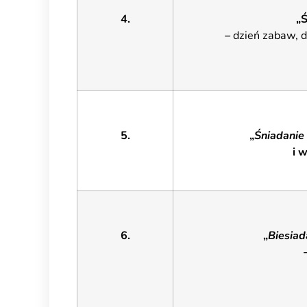
4.
„
–
dzień zabaw, 
5.
„
Śniadanie
i 
6.
„
Biesiad