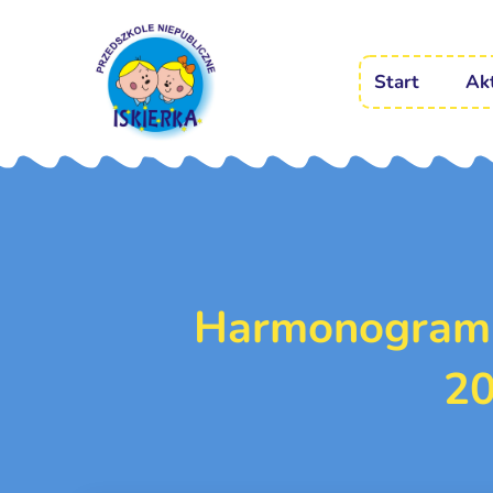
Start
Ak
Harmonogram i
2