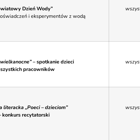
Światowy Dzień Wody”
wszys
doświadczeń i eksperymentów z wodą
 wielkanocne” –
spotkanie dzieci
wszys
wszystkich pracowników
a literacka „Poeci – dzieciom”
wszys
–
konkurs recytatorski