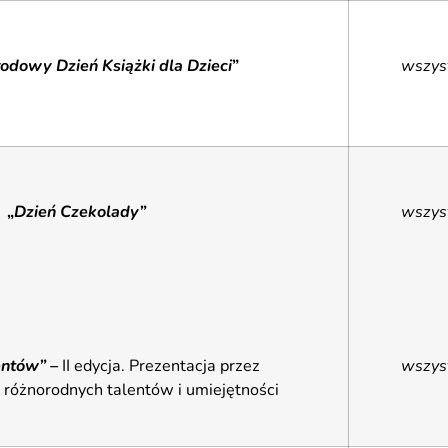
odowy Dzień Książki dla Dzieci
”
wszys
„
Dzień Czekolady”
wszys
entów” –
II edycja. Prezentacja przez
wszys
h różnorodnych talentów i umiejętności