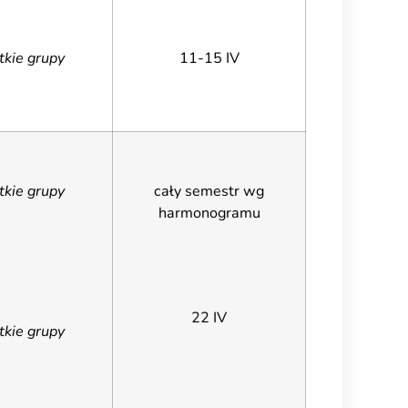
tkie grupy
11-15 IV
tkie grupy
cały semestr wg
harmonogramu
22 IV
tkie grupy