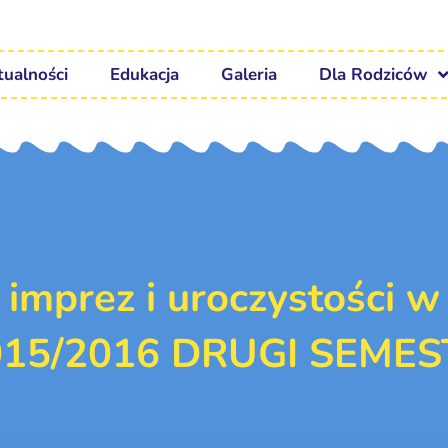
tualności
Edukacja
Galeria
Dla Rodziców
mprez i uroczystości w
015/2016 DRUGI SEMES