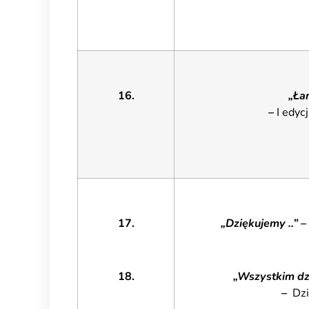
16.
„Ła
–
I edyc
17.
„Dziękujemy ..” –
18.
„Wszystkim dz
–
Dzi