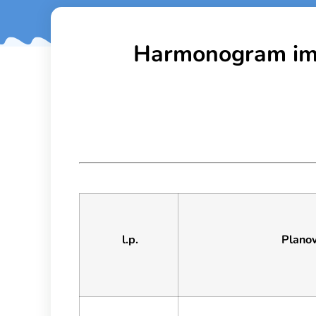
Harmonogram imp
l.p.
Planow