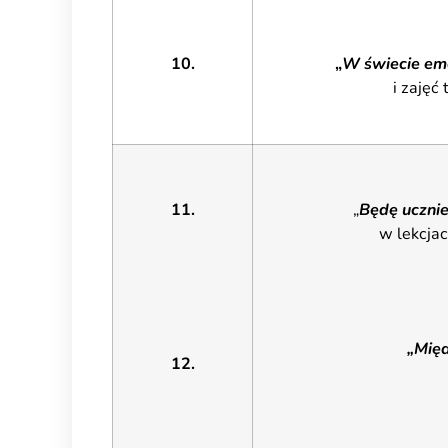
10.
„
W świecie emo
i zajęć
11.
„
Będę ucznie
w lekcjac
„Mię
12.