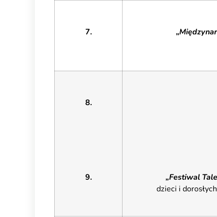
7.
„
Międzynar
8.
9.
„Festiwal Tal
dzieci i dorosłyc