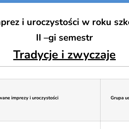
rez i uroczystości w roku sz
II –gi semestr
Tradycje i zwyczaje
ane imprezy i uroczystości
Grupa uc