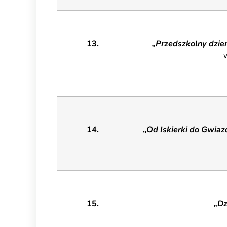
13.
„Przedszkolny dzień
14.
„
Od Iskierki do Gwiaz
15.
„Dz