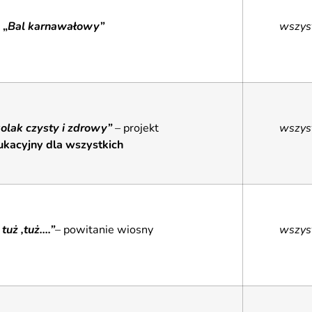
„
Bal karnawałowy”
wszys
olak czysty i zdrowy”
– projekt
wszys
ukacyjny dla wszystkich
tuż ,tuż….”
– powitanie wiosny
wszys