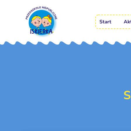
Start
Ak
S