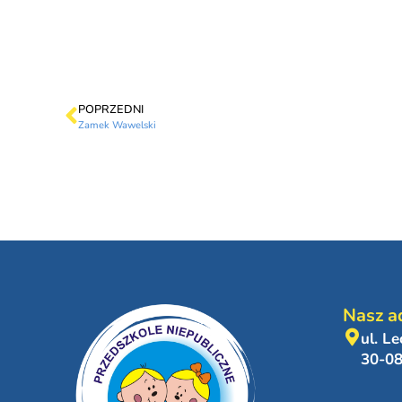
POPRZEDNI
Zamek Wawelski
Nasz a
ul. L
30-0