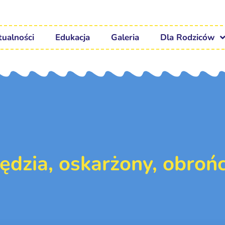
tualności
Edukacja
Galeria
Dla Rodziców
ędzia, oskarżony, obroń