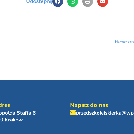
Udostępnij
Harmonogra
dres
Napisz do nas
eopolda Staffa 6
przedszkoleiskierka@wp
80 Kraków