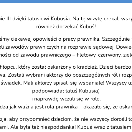
 III dzięki tatusiowi Kubusia. Na tę wizytę czekali wszys
również doczekać Kubuś!
my ciekawej opowieści o pracy prawnika. Szczególnie 
li zawodów prawniczych na rozprawie sądowej. Dowiedz
ności od zawodu prawniczego – filetowy, czerwony, zielo
łopcu, który został oskarżony o kradzież. Dzieci bardzo
. Zostali wybrani aktorzy do poszczególnych ról i rozpo
, świadek. Mali aktorzy spisali się wspaniale! Wszyscy
podpowiadał tatuś Kubusia)
i naprawdę wczuli się w role.
za jak ważna jest rola prawnika – okazało się, że oskar
zja, aby przypomnieć dzieciom, że nie wszyscy dorośli 
i. Ale była też niespodzianka! Kubuś wraz z tatusiem 