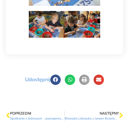
Udostępnij
POPRZEDNI
NASTĘPNY
Spotkanie z leśniczym – poznajemy tajemnice lasu
Biesiada Literacka z Janem Brzechwą – poezja, emocje i świetna zabawa!