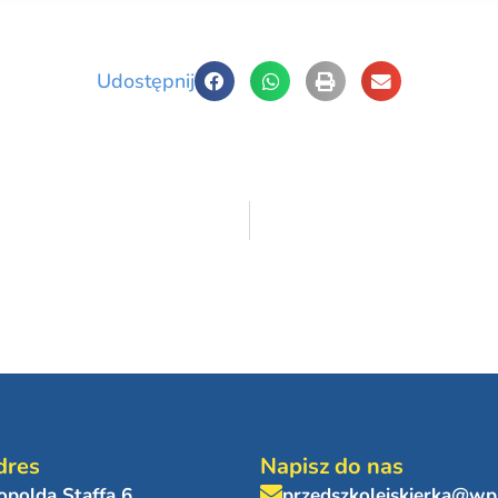
Udostępnij
dres
Napisz do nas
eopolda Staffa 6
przedszkoleiskierka@wp