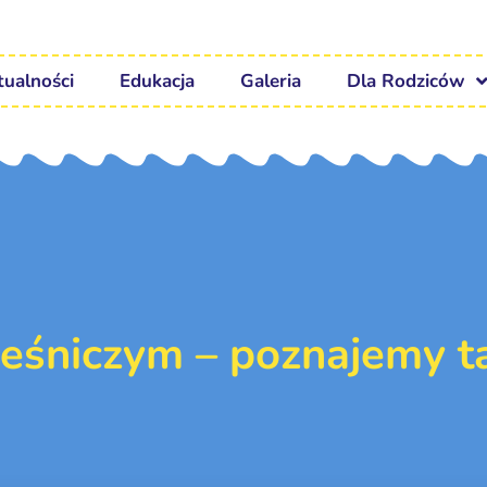
tualności
Edukacja
Galeria
Dla Rodziców
leśniczym – poznajemy t