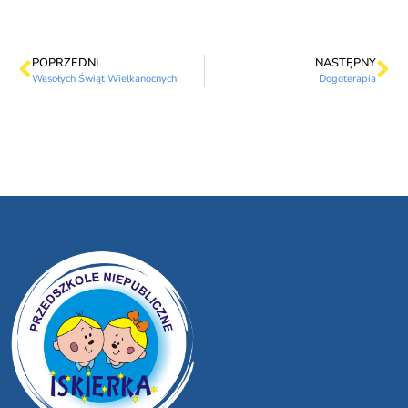
POPRZEDNI
NASTĘPNY
Wesołych Świąt Wielkanocnych!
Dogoterapia