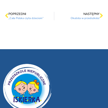
POPRZEDNI
NASTĘPNY
„Cała Polska czyta dzieciom”
Okulista w przedszkolu!