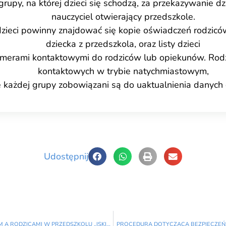
grupy, na której dzieci się schodzą, za przekazywanie 
nauczyciel otwierający przedszkole.
 dzieci powinny znajdować się kopie oświadczeń rodzi
dziecka z przedszkola, oraz listy dzieci
umerami kontaktowymi do rodziców lub opiekunów. Rodz
kontaktowych w trybie natychmiastowym,
e każdej grupy zobowiązani są do uaktualnienia danych
Udostępnij
PROCEDURA PRZEPŁYWU INFORMACJI POMIĘDZY PRZEDSZKOLEM A RODZICAMI W PRZEDSZKOLU „ISKIERKA”
PROCEDURA DOTYCZĄCA BEZPIECZEŃS