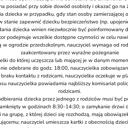
na posiadać przy sobie dowód osobisty i okazać go na ż
 dziecka w przypadku, gdy stan osoby zamierzającej o
 w stanie zapewnić dziecku bezpieczeństwo (np. upojeni
a dziecka winien niezwłocznie być poinformowany dyre
tor podejmuje wszelkie dostępne czynności w celu nawi
 w ogrodzie przedszkolnym, nauczyciel wymaga od rodzi
zaakcentowany przez wyraźne pożegnanie
ielki do której uczęszcza lub mającej je w danym momen
nie odebrane do godz. 18:00, nauczycielka zobowiązana
 braku kontaktu z rodzicami, nauczycielka oczekuje w pl
su nauczycielka powiadamia najbliższy komisariat polic
rodzicami.
odbierania dziecka przez jednego z rodziców musi być 
zamknięty w godzinach 8:30-14:30; o zamykanie drzwi d
 na grupę, z której dzieci się rozchodzą, mają obowiąz
rującemu; nauczyciel umieszcza kartki z obecnością dzi