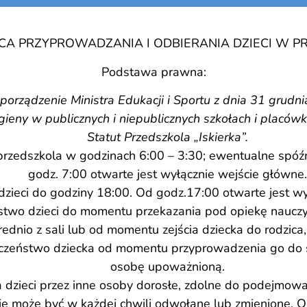
A PRZYPROWADZANIA I ODBIERANIA DZIECI W PRZ
Podstawa prawna:
porządzenie Ministra Edukacji i Sportu z dnia 31 grudni
ieny w publicznych i niepublicznych szkołach i placówk
Statut Przedszkola „Iskierka”
.
rzedszkola w godzinach 6:00 – 3:30; ewentualne spóźnie
godz. 7:00 otwarte jest wyłącznie wejście główne.
dzieci do godziny 18:00. Od godz.17:00 otwarte jest w
two dzieci do momentu przekazania pod opiekę nauczyci
ednio z sali lub od momentu zejścia dziecka do rodzica
czeństwo dziecka od momentu przyprowadzenia go do sal
osobę upoważnioną.
 dzieci przez inne osoby dorosłe, zdolne do podejmow
ie może być w każdej chwili odwołane lub zmienione.