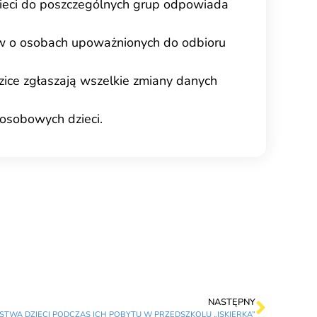
dzieci do poszczególnych grup odpowiada
ców o osobach upoważnionych do odbioru
ice zgłaszają wszelkie zmiany danych
 osobowych dzieci.
NASTĘPNY
TWA DZIECI PODCZAS ICH POBYTU W PRZEDSZKOLU „ISKIERKA”