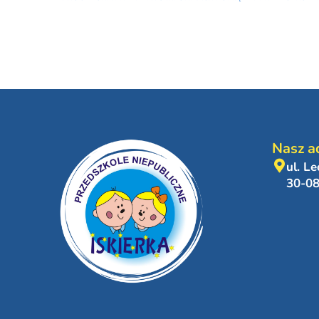
Nasz a
ul. L
30-0