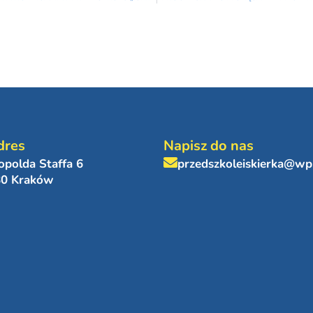
dres
Napisz do nas
eopolda Staffa 6
przedszkoleiskierka@wp
80 Kraków