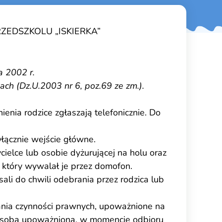
EDSZKOLU „ISKIERKA”
a 2002 r.
ach (Dz.U.2003 nr 6, poz.69 ze zm.).
nia rodzice zgłaszają telefonicznie. Do
yłącznie wejście główne.
elce lub osobie dyżurującej na holu oraz
, który wywalał je przez domofon.
i do chwili odebrania przez rodzica lub
ania czynności prawnych, upoważnione na
 Osoba upoważniona, w momencie odbioru