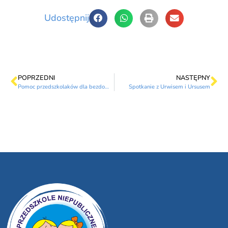
Udostępnij
POPRZEDNI
NASTĘPNY
Pomoc przedszkolaków dla bezdomnych psiaków
Spotkanie z Urwisem i Ursusem