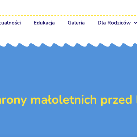
tualności
Edukacja
Galeria
Dla Rodziców
hrony małoletnich przed