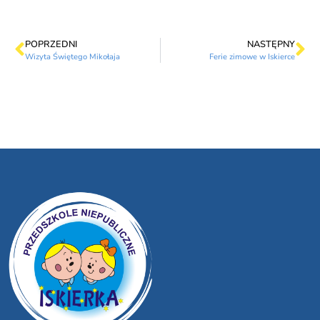
POPRZEDNI
NASTĘPNY
Wizyta Świętego Mikołaja
Ferie zimowe w Iskierce