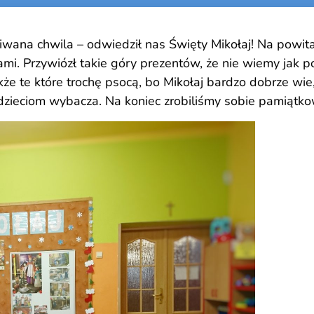
wana chwila – odwiedził nas Święty Mikołaj! Na powit
mi. Przywiózł takie góry prezentów, że nie wiemy jak po
kże te które trochę psocą, bo Mikołaj bardzo dobrze wi
zieciom wybacza. Na koniec zrobiliśmy sobie pamiątko