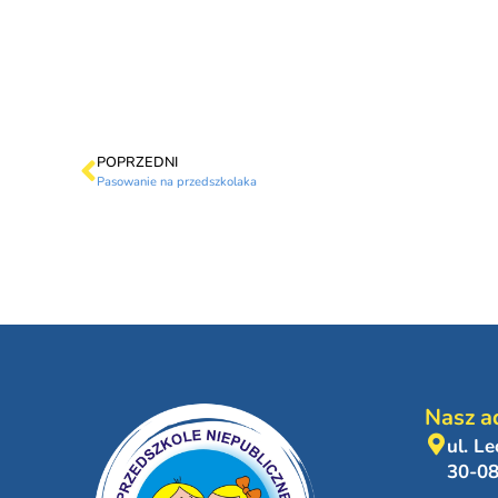
POPRZEDNI
Pasowanie na przedszkolaka
Nasz a
ul. L
30-0