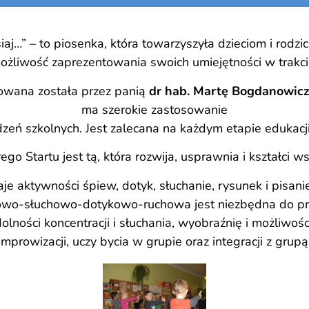
iaj…” – to piosenka, która towarzyszyła dzieciom i rodzi
możliwość zaprezentowania swoich umiejętności w trakc
wana została przez panią
dr hab. Martę Bogdanowic
ma szerokie zastosowanie
odzeń szkolnych. Jest zalecana na każdym etapie edukacji
o Startu jest tą, która rozwija, usprawnia i kształci w
zaje aktywności śpiew, dotyk, słuchanie, rysunek i pisan
okowo-słuchowo-dotykowo-ruchowa jest niezbędna do p
dolności koncentracji i słuchania, wyobraźnię i możliwośc
improwizacji, uczy bycia w grupie oraz integracji z grupą