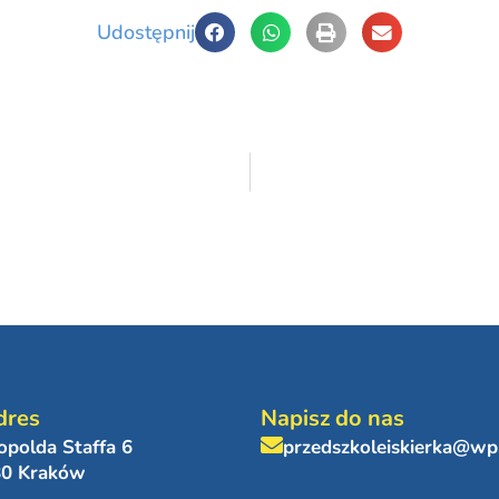
Udostępnij
dres
Napisz do nas
eopolda Staffa 6
przedszkoleiskierka@wp
80 Kraków