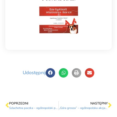
Udostępnij
POPRZEDNI
NASTĘPNY
Szlachetna paczka – ogólnopolski projekt na rzecz potrzebujących rodzin
„Góra grosza” – ogólnopolska akcja na rzecz dzieci z domów dziecka