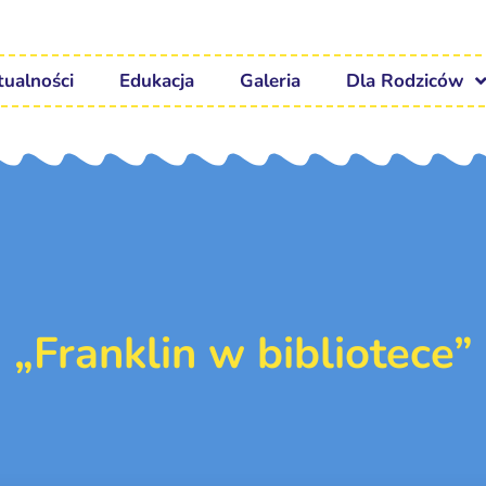
tualności
Edukacja
Galeria
Dla Rodziców
„Franklin w bibliotece”