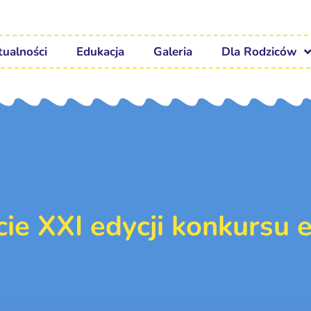
tualności
Edukacja
Galeria
Dla Rodziców
cie XXI edycji konkursu 