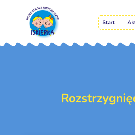
Start
Ak
Rozstrzygnię