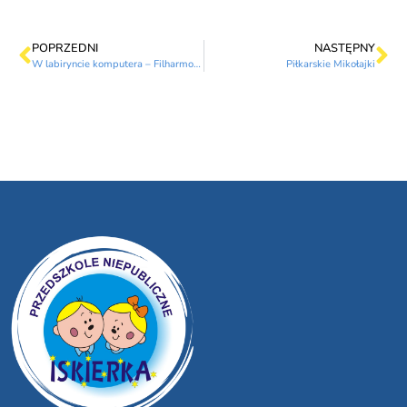
POPRZEDNI
NASTĘPNY
W labiryncie komputera – Filharmonia
Piłkarskie Mikołajki