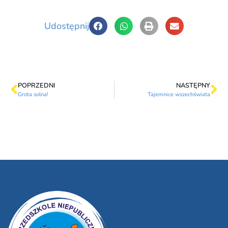
Udostępnij
POPRZEDNI
NASTĘPNY
Grota solna!
Tajemnice wszechświata