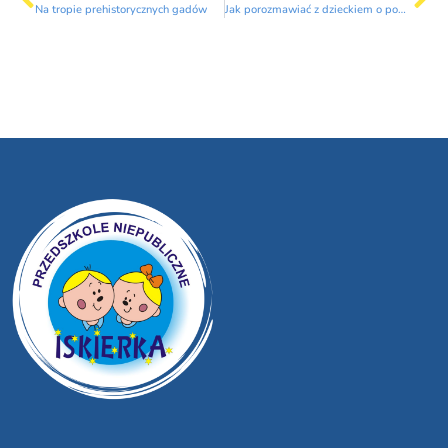
Na tropie prehistorycznych gadów
Jak porozmawiać z dzieckiem o powrocie do przedszkola